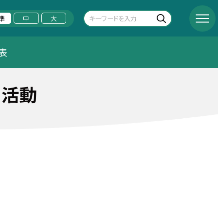
準
中
大
表
ー活動