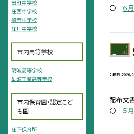
出町中学校
〇
６
庄西中学校
般若中学校
庄川中学校
市内高等学校
砺波高等学校
公開日
2026/0
砺波工業高等学校
配布文書
市内保育園・認定こど
〇
５
も園
庄下保育所