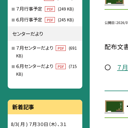
７月行事予定
(249 KB)
PDF
６月行事予定
(245 KB)
PDF
公開日
2026/0
センターだより
配布文書
７月センターだより
(691
PDF
KB)
〇
７
６月センターだより
(715
PDF
KB)
新着記事
8/3( 月 ) ７月３０日（木）、３１