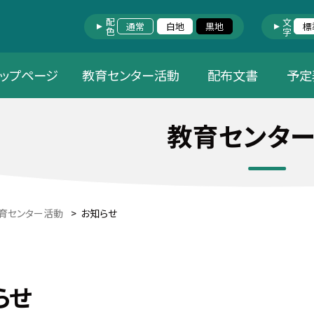
配色
文字
通常
白地
黒地
標
トップページ
教育センター活動
配布文書
予定
教育センタ
育センター活動
>
お知らせ
らせ