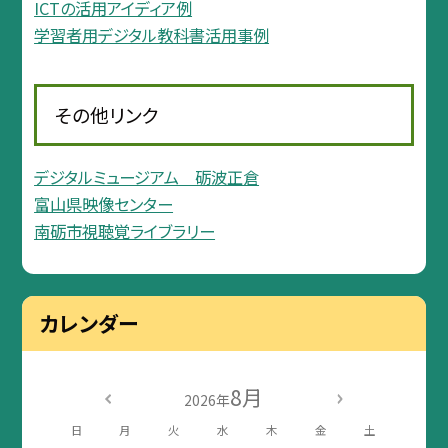
ICTの活用アイディア例
学習者用デジタル教科書活用事例
その他リンク
デジタルミュージアム 砺波正倉
富山県映像センター
南砺市視聴覚ライブラリー
カレンダー
8月
2026年
日
月
火
水
木
金
土