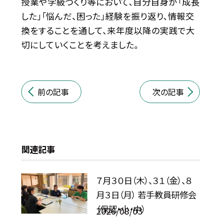
授業や学級づくり等において、自分自身が「成長
した」「悩んだ、困った」経験を振り返り、情報交
換をすることを通して、来年度以降の実践で大
切にしていくことを考えました。
前の記事
次の記事
関連記事
７月３０日（木）、３１（金）、８
月３日（月） 若手教員研修会
（保認・小・中）
2026/08/03