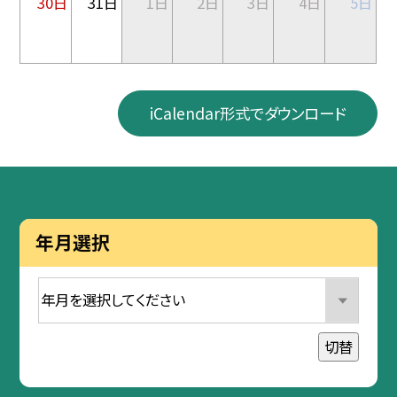
30日
31日
1日
2日
3日
4日
5日
iCalendar形式でダウンロード
年月選択
切替