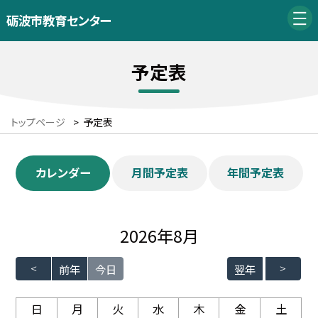
砺波市教育センター
予定表
トップページ
>
予定表
カレンダー
月間予定表
年間予定表
2026年8月
前年
今日
翌年
日
月
火
水
木
金
土