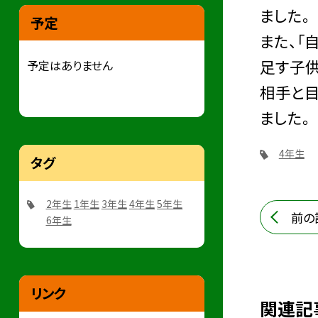
ました。
予定
また、「
足す子供
予定はありません
相手と目
ました。
4年生
タグ
2年生
1年生
3年生
4年生
5年生
前の
6年生
リンク
関連記