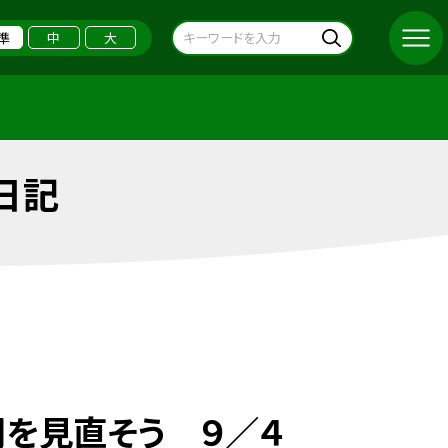
準
中
大
日記
を見直そう ９／４