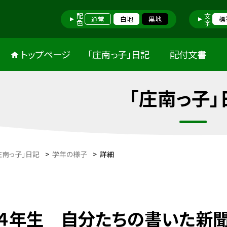
配色
文字
通常
白地
黒地
標
トップページ
「庄南っ子」日記
配付文書
「庄南っ子」
庄南っ子」日記
>
学年の様子
>
詳細
４年生 自分たちの書いた新聞