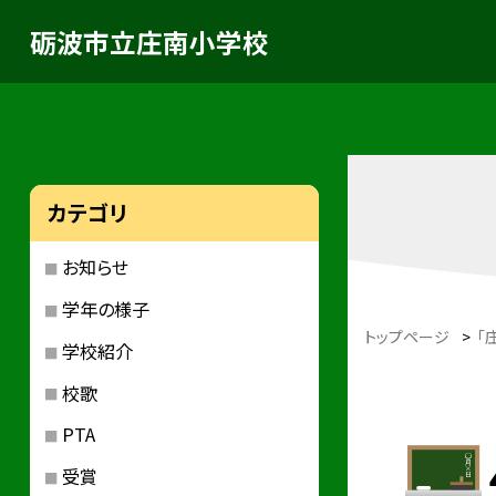
砺波市立庄南小学校
カテゴリ
お知らせ
学年の様子
トップページ
>
「
学校紹介
校歌
PTA
受賞