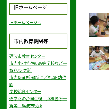
旧ホームページ
旧ホームページへ
市内教育機関等
砺波市教育センター
市内小・中学校、高等学校など一
覧（リンク集）
市内保育所・認定こども園・幼稚
園
学校給食センター
通学路の合同点検 点検箇所一
覧等 砺波市役所