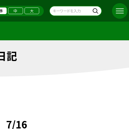
準
中
大
日記
7/16