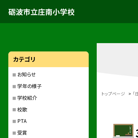
砺波市立庄南小学校
カテゴリ
お知らせ
学年の様子
トップページ
>
「
学校紹介
校歌
PTA
受賞