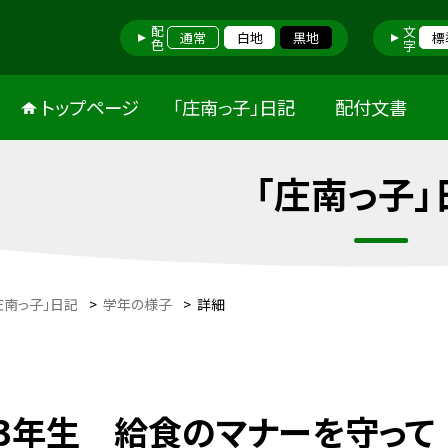
配色
文字
通常
白地
黒地
標
トップページ
「庄南っ子」日記
配付文書
「庄南っ子」
庄南っ子」日記
>
学年の様子
>
詳細
3年生 給食のマナーを守って 