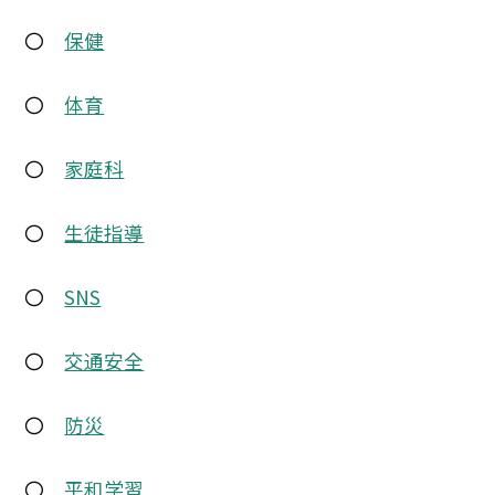
〇
保健
〇
体育
〇
家庭科
〇
生徒指導
〇
SNS
〇
交通安全
〇
防災
〇
平和学習