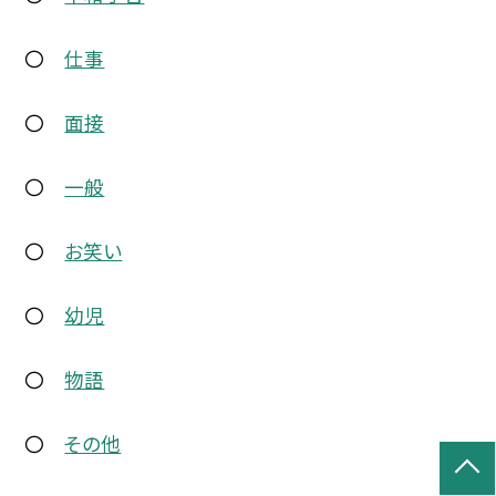
〇
仕事
〇
面接
〇
一般
〇
お笑い
〇
幼児
〇
物語
〇
その他