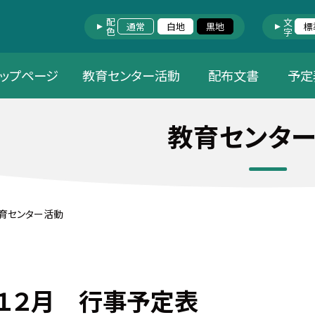
配色
文字
通常
白地
黒地
標
トップページ
教育センター活動
配布文書
予定
教育センタ
育センター活動
１２月 行事予定表