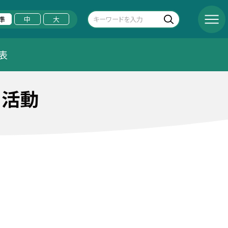
準
中
大
表
ー活動