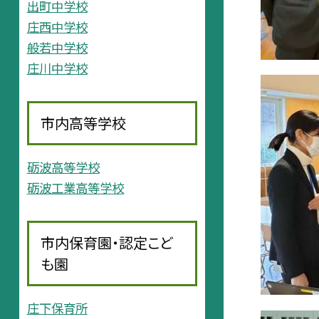
出町中学校
庄西中学校
般若中学校
庄川中学校
市内高等学校
砺波高等学校
砺波工業高等学校
市内保育園・認定こど
も園
庄下保育所