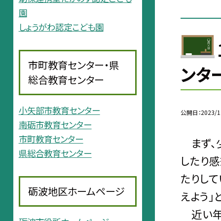
園
しょうがわ認定こども園
市町教育センター・県
ンタ
総合教育センター
小矢部市教育センター
公開日
2023/1
南砺市教育センター
市町教育センター
まず、少
県総合教育センター
したり感
たりして
砺波地区ホームページ
えよう」
近い年