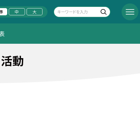
準
中
大
表
ー活動