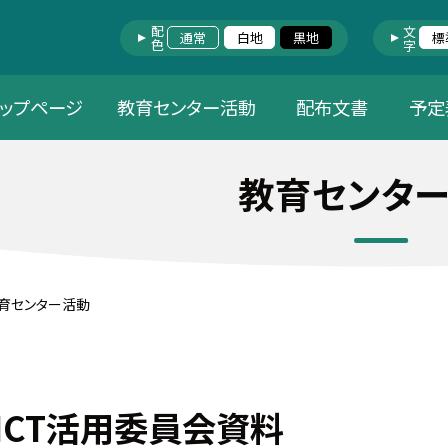
配色
文字
通常
白地
黒地
標
トップページ
教育センター活動
配布文書
予定
教育センタ
育センター活動
ICT活用委員会資料