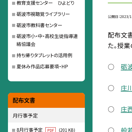
教育支援センター ひよどり
砺波市視聴覚ライブラリー
公開日
2023/1
砺波市教科書センター
配布文書
砺波市小・中・高校生徒指導連
絡協議会
た。授業
持ち帰りタブレットの活用例
○
砺
夏休み作品応募要項・HP
○
庄
配布文書
○
庄
月行事予定
○
般
8月行事予定
(201 KB)
PDF