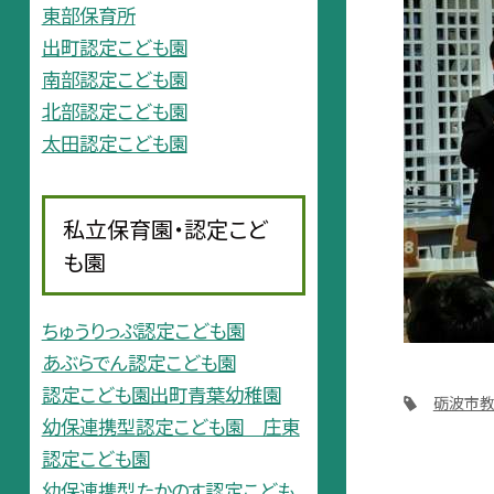
東部保育所
出町認定こども園
南部認定こども園
北部認定こども園
太田認定こども園
私立保育園・認定こど
も園
ちゅうりっぷ認定こども園
あぶらでん認定こども園
認定こども園出町青葉幼稚園
砺波市教
幼保連携型認定こども園 庄東
認定こども園
幼保連携型たかのす認定こども