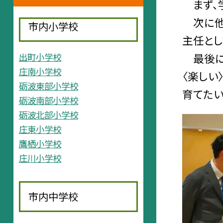
まず、学
次に他の
市内小学校
主任とし
最後に振
出町小学校
庄南小学校
〈楽しい
砺波東部小学校
育てたい
砺波南部小学校
砺波北部小学校
庄東小学校
鷹栖小学校
庄川小学校
市内中学校