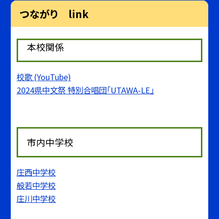
つながり link
本校関係
校歌 (YouTube)
2024県中文祭 特別合唱団「UTAWA-LE」
市内中学校
庄西中学校
般若中学校
庄川中学校