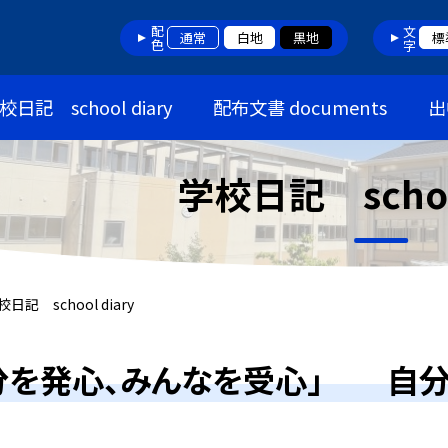
配色
文字
通常
白地
黒地
標
校日記 school diary
配布文書 documents
出
学校日記 school
校日記 school diary
分を発心、みんなを受心」 自分