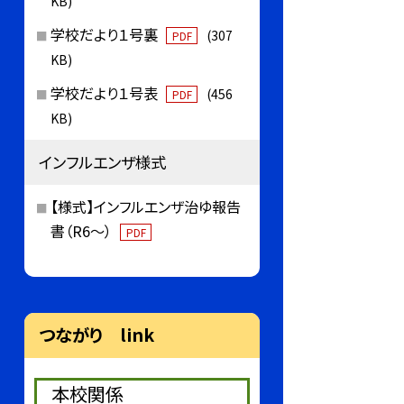
KB)
学校だより１号裏
(307
PDF
KB)
学校だより１号表
(456
PDF
KB)
インフルエンザ様式
【様式】インフルエンザ治ゆ報告
書（R6～）
PDF
つながり link
本校関係