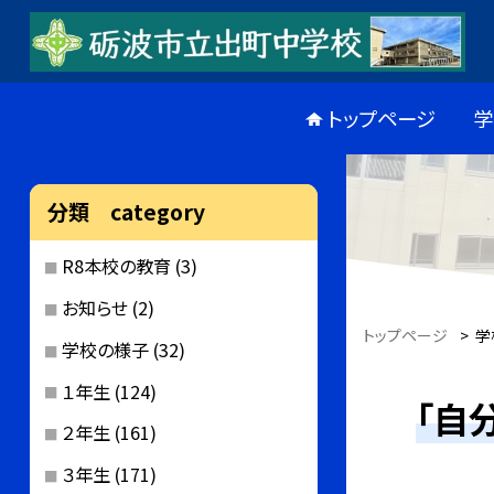
トップページ
学
分類 category
R8本校の教育
(3)
お知らせ
(2)
トップページ
>
学
学校の様子
(32)
１年生
(124)
「自
２年生
(161)
３年生
(171)