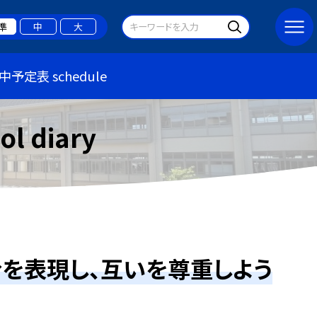
準
中
大
中予定表 schedule
 diary
を表現し、互いを尊重しよう