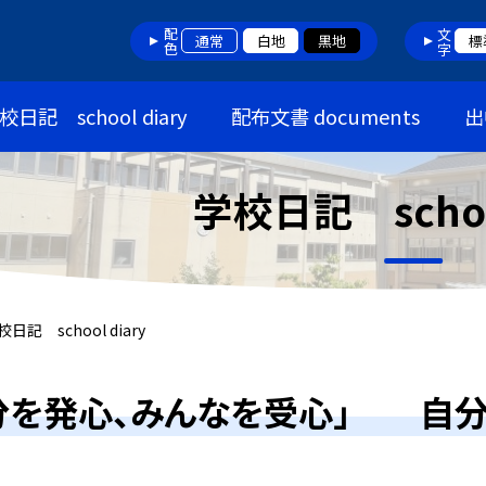
配色
文字
通常
白地
黒地
標
校日記 school diary
配布文書 documents
出
学校日記 school
校日記 school diary
分を発心、みんなを受心」 自分