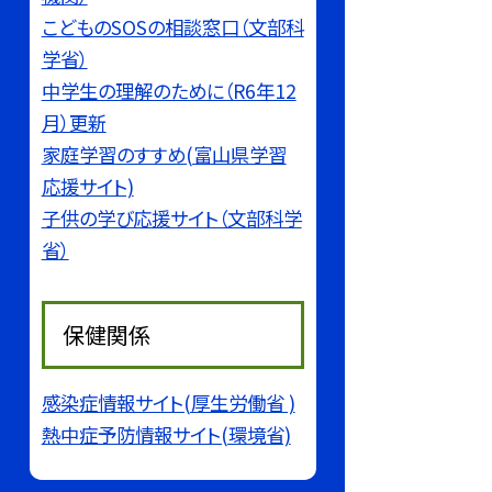
こどものSOSの相談窓口（文部科
学省）
中学生の理解のために（R6年12
月）更新
家庭学習のすすめ(富山県学習
応援サイト)
子供の学び応援サイト（文部科学
省）
保健関係
感染症情報サイト(厚生労働省 )
熱中症予防情報サイト(環境省)