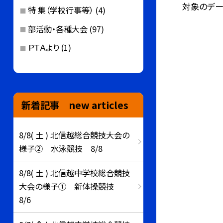
対象のデー
特 集（学校行事等）
(4)
部活動・各種大会
(97)
ＰＴＡより
(1)
新着記事 new articles
8/8( 土 ) 北信越総合競技大会の
様子② 水泳競技 8/8
8/8( 土 ) 北信越中学校総合競技
大会の様子① 新体操競技
8/6