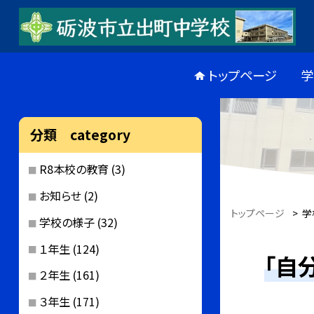
トップページ
学
分類 category
R8本校の教育
(3)
お知らせ
(2)
トップページ
>
学
学校の様子
(32)
１年生
(124)
「自
２年生
(161)
３年生
(171)