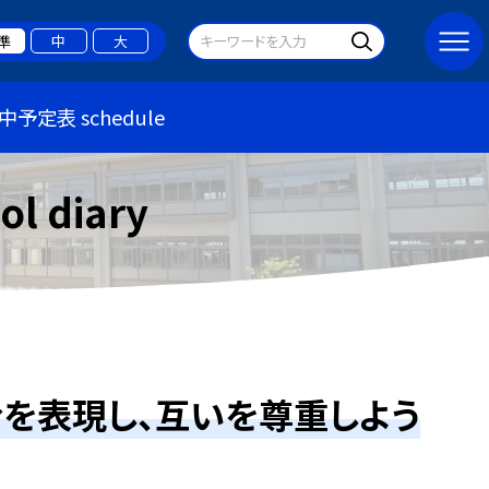
準
中
大
中予定表 schedule
 diary
を表現し、互いを尊重しよう