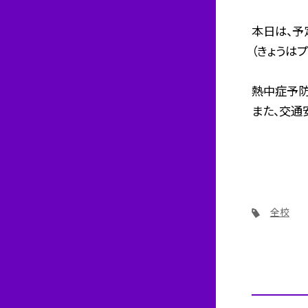
本日は、予
（きょうは
熱中症予防
また、交通
全校