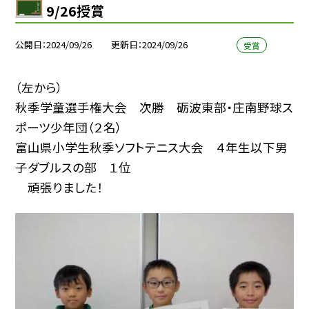
9/26授賞
公開日
2024/09/26
更新日
2024/09/26
受賞
（左から）
秋季学童選手権大会 次勝 砺波東部・庄南野球ス
ポーツ少年団（２名）
富山県小学生秋季ソフトテニス大会 ４年生以下男
子ダブルスの部 １位
頑張りました！