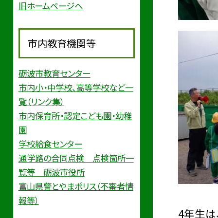
旧ホームページへ
市内教育機関等
砺波市教育センター
市内小・中学校、高等学校など一
覧（リンク集）
市内保育所・認定こども園・幼稚
園
学校給食センター
通学路の合同点検 点検箇所一
覧等 砺波市役所
富山県警とやまポリス（不審者情
報等）
4年生は