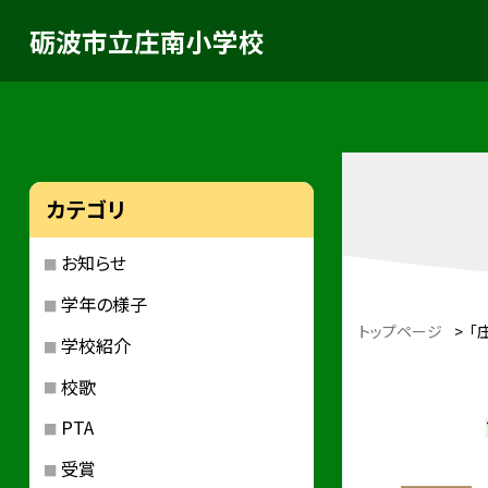
砺波市立庄南小学校
カテゴリ
お知らせ
学年の様子
トップページ
>
「
学校紹介
校歌
PTA
受賞