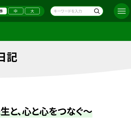
準
中
大
日記
生と、心と心をつなぐ～