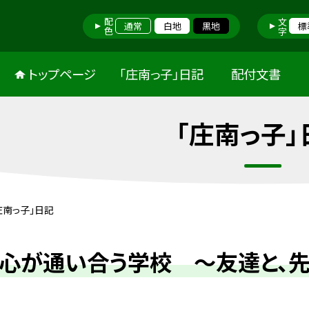
配色
文字
通常
白地
黒地
標
トップページ
「庄南っ子」日記
配付文書
「庄南っ子」
庄南っ子」日記
心が通い合う学校 ～友達と、先