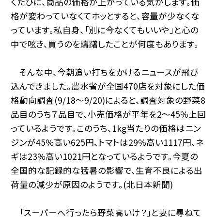
くたびに、商品の価格が上がっている気がします。価
格が変わっていなくてホッとすると、容量が少なくな
っています。私自身、「別に今なくてもいいや」と心の
中で呟き、買うのを躊躇したことが何度もあります。
そんな中、今朝追い打ちをかけるニュースが飛び
込んできました。農水省が全国470店を対象にした価
格動向調査(9/18〜9/20)によると、調査対象の野菜8
品目のうち７品目で、小売価格が平年を2〜45%上回
っているようです。このうち、1kg当たりの価格はニン
ジンが45%高い625円、トマトは29%高い1117円、ネ
ギは23%高い1021円となっているようです。今夏の
全国的な記録的な猛暑の影響で、生育不良による出
荷量の減少が原因のようです。(北日本新聞)
「スーパーへ行ったら野菜高いけ？」と妻に尋ねて